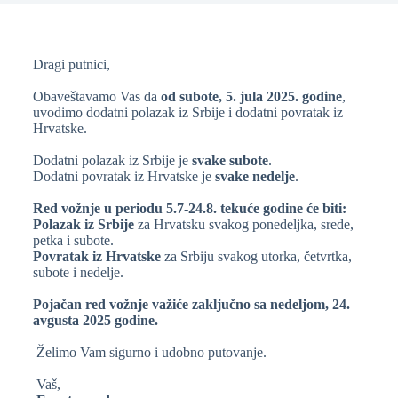
Dragi putnici,
Obaveštavamo Vas da
od subote, 5. jula 2025. godine
,
uvodimo dodatni polazak iz Srbije i dodatni povratak iz
Hrvatske.
Dodatni polazak iz Srbije je
svake subote
.
Dodatni povratak iz Hrvatske je
svake nedelje
.
R
ed vožnje u periodu 5.7-24.8. tekuće godine
će
biti:
Polazak iz Srbije
za Hrvatsku svakog ponedeljka, srede,
petka i subote.
Povratak iz Hrvatske
za Srbiju svakog utorka, četvrtka,
subote i nedelje.
Pojačan red vožnje važiće
zaključno sa
nedeljom,
24
.
avgusta
2025
godine
.
Želimo Vam sigurno i udobno putovanje.
Vaš,