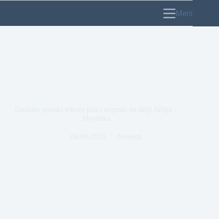
Meni
Dodatni polasci tokom jula i avgusta na liniji Srbija –
Hrvatska
06/06/2025
Novosti