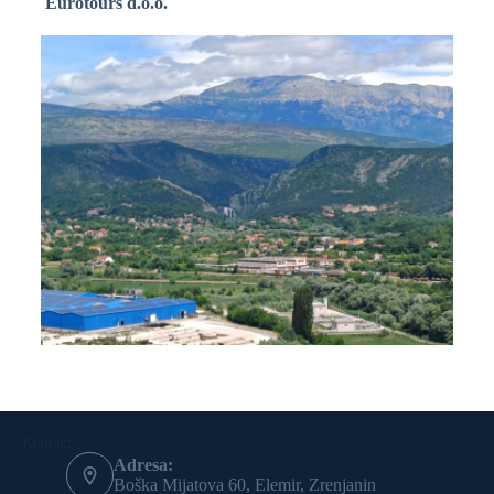
Eurotours d.o.o.
Kontakt
Adresa:
Boška Mijatova 60, Elemir, Zrenjanin