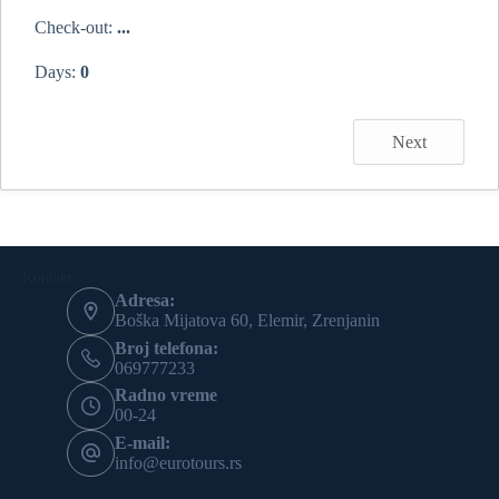
Check-out:
...
Days:
0
Next
Kontakt
Adresa:
Boška Mijatova 60, Elemir, Zrenjanin
Broj telefona:
069777233
Radno vreme
00-24
E-mail:
info@eurotours.rs